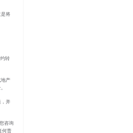
这是将
租约转
或地产
全。
题，并
您咨询
任何责