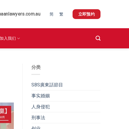
naanlawyers.com.au
简
繁
立即预约
加入我们
分类
SBS廣東話節目
事实婚姻
人身侵犯
刑事法
创业