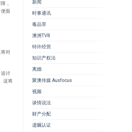
新闻
屏障，
，便面
时事通讯
毒品罪
澳洲TVB
特许经营
人将对
知识产权法
离婚
）追讨
聚澳传媒 Ausfocus
。这将
视频
谈情说法
财产分配
遗嘱认证