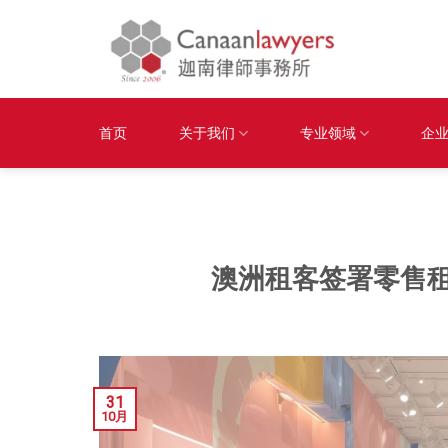
Skip
to
content
首页
关于我们
专业领域
企
澳洲租客签署零售
31
10月