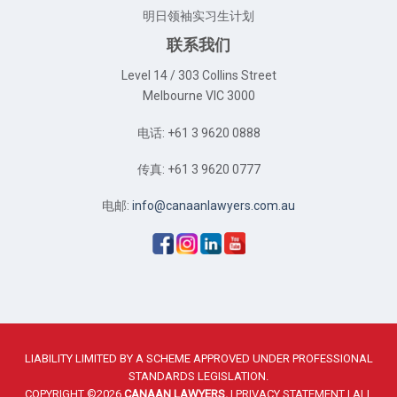
明日领袖实习生计划
联系我们
Level 14 / 303 Collins Street
Melbourne VIC 3000
电话: +61 3 9620 0888
传真: +61 3 9620 0777
电邮:
info@canaanlawyers.com.au
LIABILITY LIMITED BY A SCHEME APPROVED UNDER PROFESSIONAL
STANDARDS LEGISLATION.
COPYRIGHT ©2026
CANAAN LAWYERS.
|
PRIVACY STATEMENT
| ALL