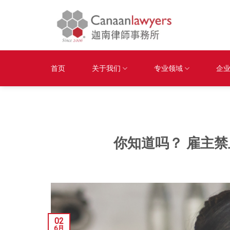
Skip
to
content
首页
关于我们
专业领域
企
你知道吗？ 雇主
02
6月