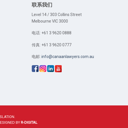
联系我们
Level 14 / 303 Collins Street
Melbourne VIC 3000
电话: +61 3 9620 0888
传真: +61 3 9620 0777
电邮:
info@canaanlawyers.com.au
SLATION.
DESIGNED BY
R-DIGITAL