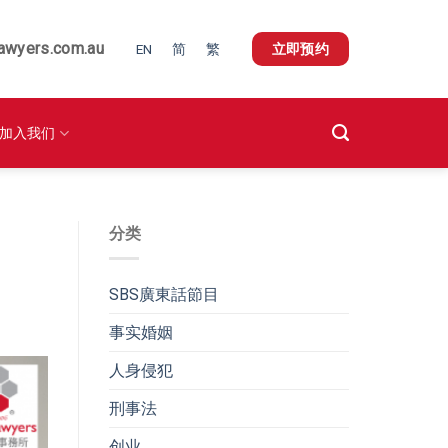
awyers.com.au
EN
简
繁
立即预约
加入我们
分类
SBS廣東話節目
事实婚姻
人身侵犯
刑事法
创业