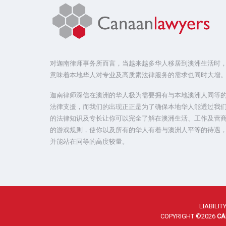
对迦南律师事务所而言，当越来越多华人移居到澳洲生活时
意味着本地华人对专业及高质素法律服务的需求也同时大增
迦南律师深信在澳洲的华人极为需要拥有与本地澳洲人同等
法律支援，而我们的出现正正是为了确保本地华人能透过我
的法律知识及专长让你可以完全了解在澳洲生活、工作及营
的游戏规则，使你以及所有的华人有着与澳洲人平等的待遇
并能站在同等的高度较量。
LIABILI
COPYRIGHT ©2026
CA