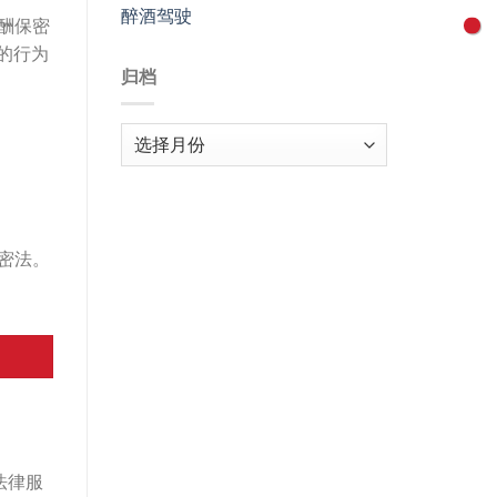
醉酒驾驶
酬保密
的行为
归档
归
档
密法。
法律服