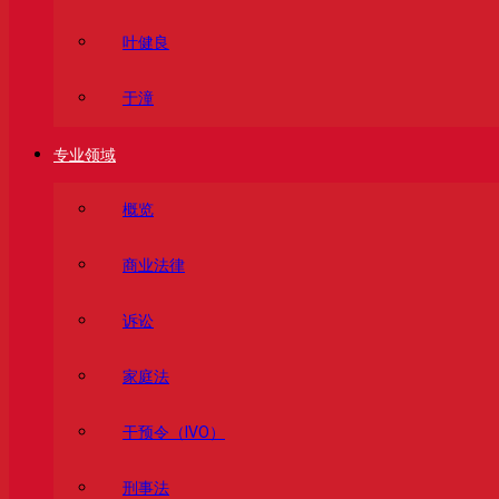
叶健良
于潼
专业领域
概览
商业法律
诉讼
家庭法
⼲预令（IVO）
刑事法