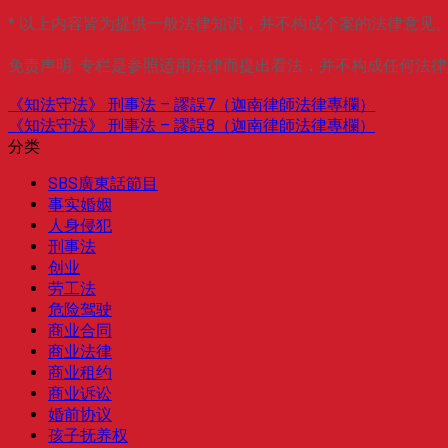
* 以上内容皆为提供一般法律知识，并不构成个案的法律意见
免责声明: 专栏是参照适用法​​律而提出看法，并不构成任何
《知法守法》 刑事法 – 謬誤7（迦南律師法律專欄）
《知法守法》 刑事法 – 謬誤8（迦南律師法律專欄）
分类
SBS廣東話節目
事实婚姻
人身侵犯
刑事法
创业
劳工法
危险驾驶
商业合同
商业法律
商业租约
商业诉讼
婚前协议
孩子抚养权