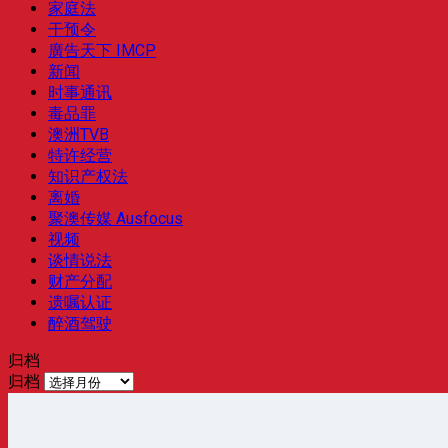
家庭法
干预令
廣告天下 IMCP
新闻
时事通讯
毒品罪
澳洲TVB
特许经营
知识产权法
离婚
聚澳传媒 Ausfocus
视频
谈情说法
财产分配
遗嘱认证
醉酒驾驶
归档
归档