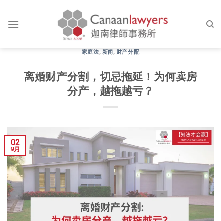
Skip
to
content
家庭法
,
新闻
,
财产分配
离婚财产分割，切忌拖延！为何卖房
分产，越拖越亏？
02
9月