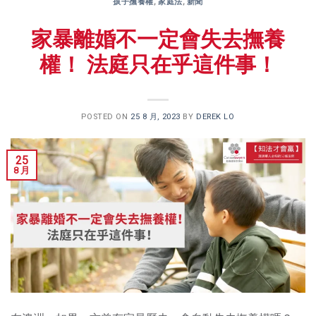
孩子撫養權
,
家庭法
,
新聞
家暴離婚不一定會失去撫養
權！ 法庭只在乎這件事！
POSTED ON
25 8 月, 2023
BY
DEREK LO
25
8 月