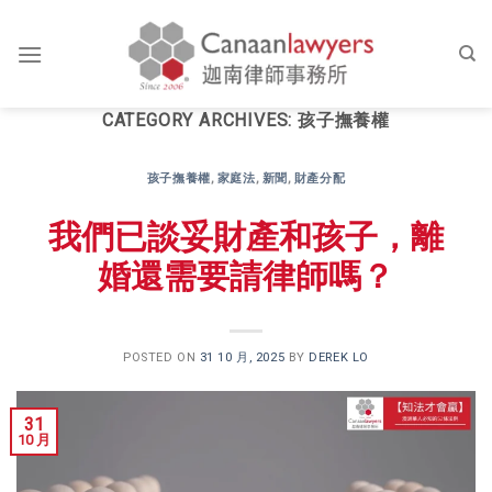
Skip
to
content
CATEGORY ARCHIVES:
孩子撫養權
孩子撫養權
,
家庭法
,
新聞
,
財產分配
我們已談妥財產和孩子，離
婚還需要請律師嗎？
POSTED ON
31 10 月, 2025
BY
DEREK LO
31
10 月