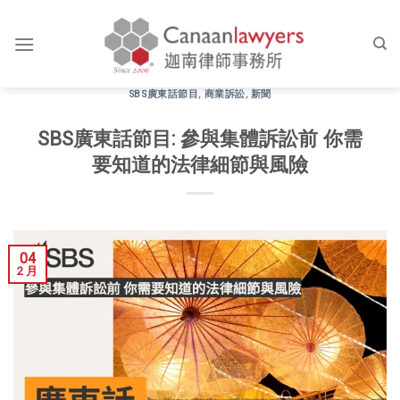
Skip
to
content
SBS廣東話節目
,
商業訴訟
,
新聞
SBS廣東話節目: 參與集體訴訟前 你需
要知道的法律細節與風險
04
2 月