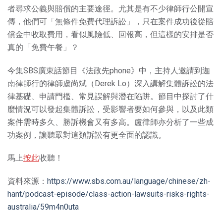
者尋求公義與賠償的主要途徑。尤其是有不少律師行公開宣
傳，他們可「無條件免費代理訴訟」，只在案件成功後從賠
償金中收取費用，看似風險低、回報高，但這樣的安排是否
真的「免費午餐」？
今集SBS廣東話節目《法政先phone》中，主持人邀請到迦
南律師行的律師盧尚斌（Derek Lo）深入講解集體訴訟的法
律基礎、申請門檻、常見誤解與潛在陷阱。節目中探討了什
麼情況可以發起集體訴訟，受影響者要如何參與，以及此類
案件需時多久、勝訴機會又有多高。盧律師亦分析了一些成
功案例，讓聽眾對這類訴訟有更全面的認識。
馬上
按此
收聽！
資料來源：
https://www.sbs.com.au/language/chinese/zh-
hant/podcast-episode/class-action-lawsuits-risks-rights-
australia/59m4n0uta