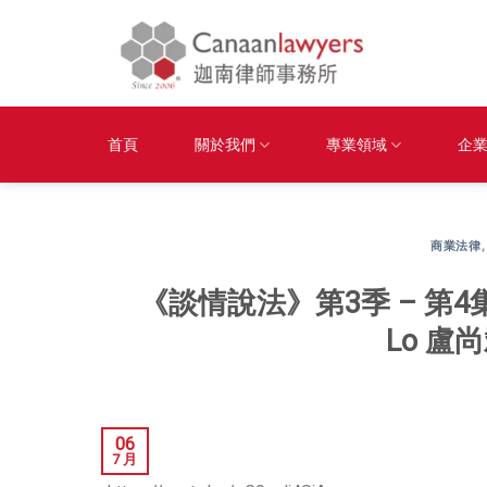
Skip
to
content
首頁
關於我們
專業領域
企
商業法律
《談情說法》第3季 – 第4集
Lo 
06
7 月