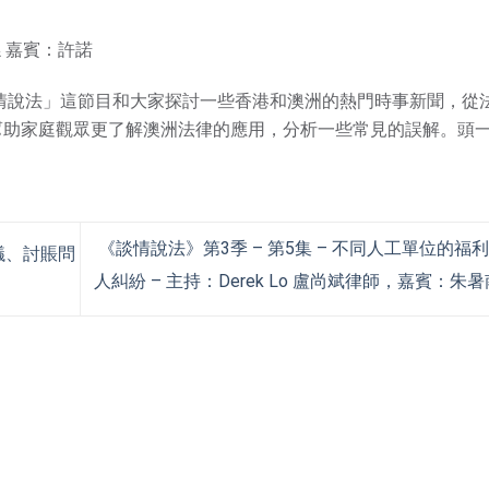
係 嘉賓：許諾
情說法」這節目和大家探討一些香港和澳洲的熱門時事新聞，從
幫助家庭觀眾更了解澳洲法律的應用，分析一些常見的誤解。頭
《談情說法》第3季 – 第5集 – 不同人工單位的福
協議、討賬問
人糾紛 – 主持：Derek Lo 盧尚斌律師，嘉賓：朱