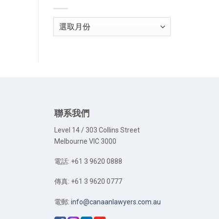
Archives
聯系我們
Level 14 / 303 Collins Street
Melbourne VIC 3000
電話: +61 3 9620 0888
傳真: +61 3 9620 0777
電郵:
info@canaanlawyers.com.au