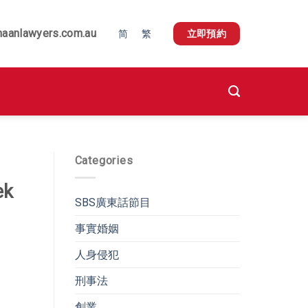
naanlawyers.com.au
简
繁
立即預約
Categories
k
SBS廣東話節目
事實婚姻
人身侵犯
刑事法
創業