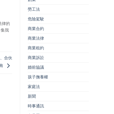
勞工法
危險駕駛
法律的
商業合約
一集我
商業法律
商業租約
商業訴訟
利、合伙
暑南
婚前協議
孩子撫養權
家庭法
新聞
時事通訊