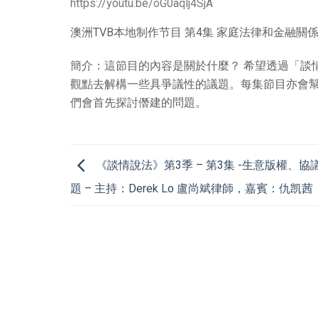
https://youtu.be/oG0aqlj4SjA
澳洲TVB本地制作节目 第4集 家庭法律和金融關
簡介：這節目的內容是關於什麼？ 希望透過「談
觀點去解構一些具爭議性的議題。每集節目亦會
們會首先探討僭建的問題。
《談情說法》第3季 – 第3集 -生意版權、
題 – 主持：Derek Lo 盧尚斌律師，嘉賓：仇凯茜